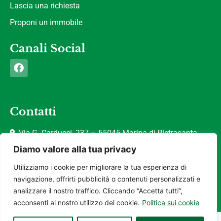
Lascia una richiesta
Proponi un immobile
Canali Social
Contatti
Via G. Carducci, 237 – 55045 Marina di Pietrasanta
(LU)
Diamo valore alla tua privacy
info@benedettire.com
Utilizziamo i cookie per migliorare la tua esperienza di
+39 0584 745912
navigazione, offrirti pubblicità o contenuti personalizzati e
analizzare il nostro traffico. Cliccando “Accetta tutti”,
acconsenti al nostro utilizzo dei cookie.
Politica sui cookie