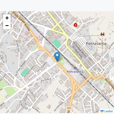
+
−
Leaflet