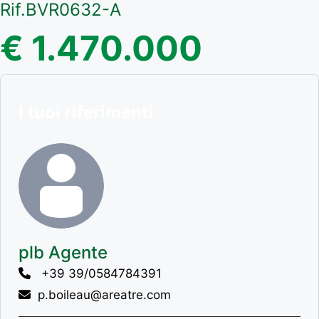
Rif.BVR0632-A
€ 1.470.000
I tuoi riferimenti
plb Agente
+39 39/0584784391
p.boileau@areatre.com