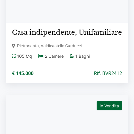
Casa indipendente,
Unifamiliare
Pietrasanta, Valdicastello Carducci
105
Mq
2
Camere
1
Bagni
€ 145.000
Rif. BVR2412
In Vendita