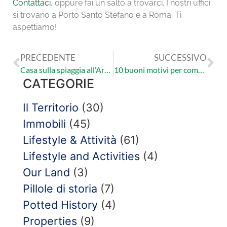
Contattaci
, oppure fai un salto a trovarci. I nostri uffici
si trovano a Porto Santo Stefano e a Roma. Ti
aspettiamo!
PRECEDENTE
SUCCESSIVO
Casa sulla spiaggia all’Argentario. Prezzo e dettagli
10 buoni motivi per comprare casa all’Argentario
CATEGORIE
Il Territorio
(30)
Immobili
(45)
Lifestyle & Attività
(61)
Lifestyle and Activities
(4)
Our Land
(3)
Pillole di storia
(7)
Potted History
(4)
Properties
(9)