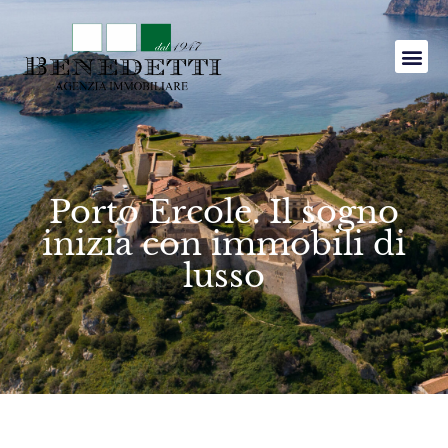
Porto Ercole. Il sogno
inizia con immobili di
lusso